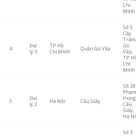
Chí
Minh
Số 5
Cây
Trâm
Đại
TP Hồ
Gò
4
Quận Gò Vấp
lý 3
Chí Minh
Vấp,
TP H
Chí
Minh
Số 20
Phạm
Đại
Hùng
5
Hà Nội
Cầu Giấy
lý 2
Cầu
Giấy,
Hà N
Số 3