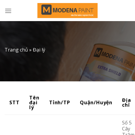
Skip
to
content
Trang chủ
»
Đại lý
Tên
Địa
STT
đại
Tỉnh/TP
Quận/Huyện
chỉ
lý
Số 5
Cây
Trâm