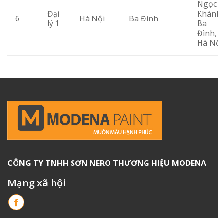
Ngọc
Đại
Khán
6
Hà Nội
Ba Đình
lý 1
Ba
Đình,
Hà N
CÔNG TY TNHH SƠN NERO THƯƠNG HIỆU MODENA
Mạng xã hội