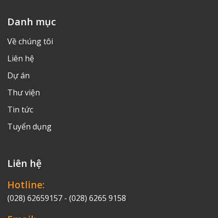
Danh mục
Về chúng tôi
Liên hệ
Dự án
13
Thư viện
Tin tức
Tuyển dụng
Liên hệ
Hotline:
14
(028) 62659157 - (028) 6265 9158