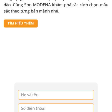
dào. Cùng Sơn MODENA khám phá các cách chọn màu
sắc theo từng bản mệnh nhé.
07
TÌM HIỂU THÊM
TƯ VẤN CHO DỰ ÁN CỦA
BẠN
08