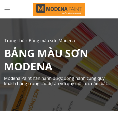
Skip
to
content
Trang chủ
»
Bảng màu sơn Modena
BẢNG MÀU SƠN
MODENA
Modena Paint hân hạnh được đồng hành cùng quý
khách hàng trong các dự án với quy mô lớn, nắm bắt
kịp xu hướng hiện đại và sang trọng.