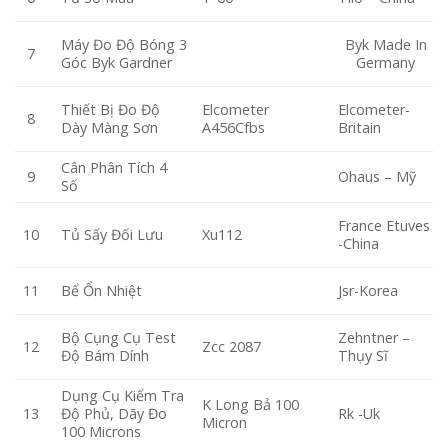
Máy Đo Độ Bóng 3
Byk Made In
7
Góc Byk Gardner
Germany
Thiết Bị Đo Độ
Elcometer
Elcometer-
8
Dày Màng Sơn
A456Cfbs
Britain
Cân Phân Tích 4
9
Ohaus – Mỹ
Số
France Etuves
Tủ Sấy Đối Lưu
Xu112
10
-China
Bể Ổn Nhiệt
11
Jsr-Korea
Bộ Cụng Cụ Test
Zehntner –
Zcc 2087
12
Độ Bám Dính
Thụy Sĩ
Dụng Cụ Kiểm Tra
K Long Bả 100
Độ Phủ, Dãy Đo
13
Rk -Uk
Micron
100 Microns