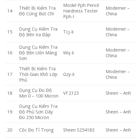
Model Pph Pencil
Thiết Bị Kiểm Tra
Moderner –
Hardness Tester
14
Độ Cứng Bút Chì
China
Pph-I
Dụng Cụ Kiểm Tra
Moderner –
Tcj-Ii
15
Độ Bên Va Đập
China
Dụng Cụ Kiểm Tra
Moderner –
Độ Bền Uốn Màng
Wq-Ii
16
China
Sơn
Thiết Bị Kiểm Tra
Moderner –
Thời Gian Khô Lớp
Gzy-Ii
17
China
Phủ
Dụng Cụ Đo Độ
Vf 2123
18
Sheen – Anh
Mịn 0 – 100 Micron
Dụng Cụ Kiểm Tra
Độ Phủ Sơn Dãy
19
Sheen – Anh
Đo 250 Micron
Cốc Đo Tỉ Trọng
Sheen S254183
20
Sheen – Anh