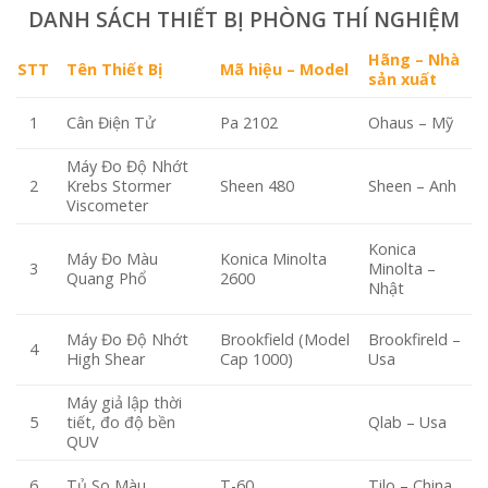
DANH SÁCH THIẾT BỊ PHÒNG THÍ NGHIỆM
Hãng – Nhà
STT
Tên Thiết Bị
Mã hiệu – Model
sản xuất
Cân Điện Tử
Pa 2102
1
Ohaus – Mỹ
Máy Đo Độ Nhớt
Krebs Stormer
Sheen 480
2
Sheen – Anh
Viscometer
Konica
Máy Đo Màu
Konica Minolta
3
Minolta –
Quang Phổ
2600
Nhật
Máy Đo Độ Nhớt
Brookfield (Model
Brookfireld –
4
High Shear
Cap 1000)
Usa
Máy giả lập thời
tiết, đo độ bền
5
Qlab – Usa
QUV
Tủ So Màu
T-60
6
Tilo – China