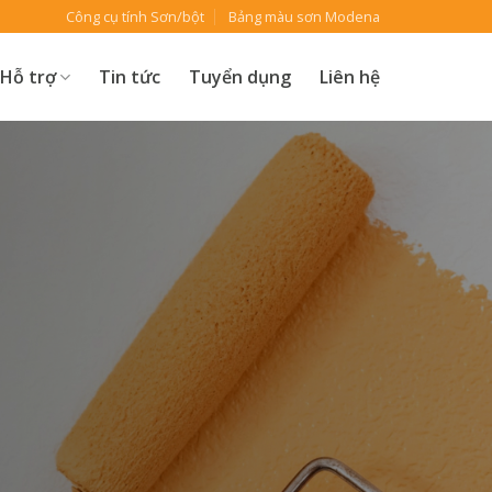
Công cụ tính Sơn/bột
Bảng màu sơn Modena
Hỗ trợ
Tin tức
Tuyển dụng
Liên hệ