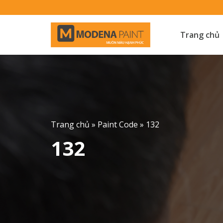
Skip
to
content
Trang chủ
Trang chủ
»
Paint Code
»
132
132