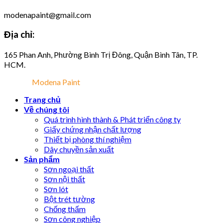
modenapaint@gmail.com
Địa chỉ:
165 Phan Anh, Phường Bình Trị Đông, Quận Bình Tân, TP.
HCM.
2026 ©
Modena Paint
. All Rights Reseved
Trang chủ
Về chúng tôi
Quá trình hình thành & Phát triển công ty
Giấy chứng nhận chất lượng
Thiết bị phòng thí nghiệm
Dây chuyền sản xuất
Sản phẩm
Sơn ngoại thất
Sơn nội thất
Sơn lót
Bột trét tường
Chống thấm
Sơn công nghiệp