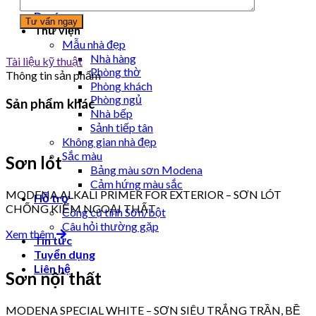
Sơn bề mặt thép mạ kẽm
Dự án
Thư viện
Mẫu nhà đẹp
Nhà hàng
Tài liệu kỹ thuật
Phòng thờ
Thông tin sản phẩm
Phòng khách
Phòng ngủ
Sản phẩm khác
Nhà bếp
Sảnh tiếp tân
Không gian nhà đẹp
Sắc màu
Sơn lót
Bảng màu sơn Modena
Cảm hứng màu sắc
MODENA ALKALI PRIMER FOR EXTERIOR – SƠN LÓT
Hỗ trợ
CHỐNG KIỀM NGOẠI THẤT
Công cụ tính Sơn/bột
Câu hỏi thường gặp
Xem thêm
Tin tức
Tuyển dụng
Liên hệ
Sơn nội thất
MODENA SPECIAL WHITE – SƠN SIÊU TRẮNG TRẦN, BỀ