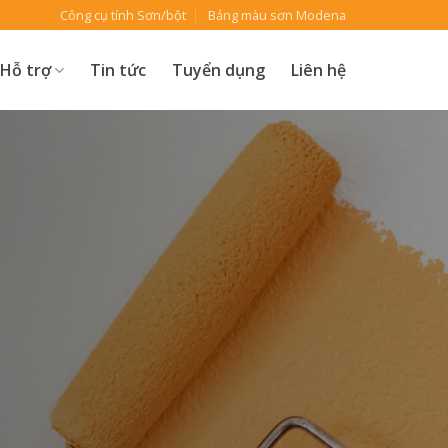
Công cụ tính Sơn/bột
Bảng màu sơn Modena
Hỗ trợ
Tin tức
Tuyển dụng
Liên hệ