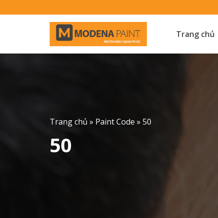
Skip
to
content
Trang chủ
Trang chủ
»
Paint Code
»
50
50