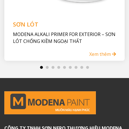
SƠN LÓT
MODENA ALKALI PRIMER FOR EXTERIOR – SƠN
LÓT CHỐNG KIỀM NGOẠI THẤT
Xem thêm
CÔNG TY TNHH SƠN NERO THƯƠNG HIỆU MODENA