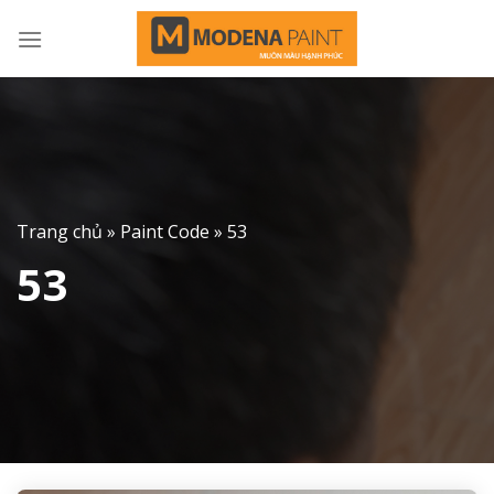
Skip
to
content
Trang chủ
»
Paint Code
»
53
53