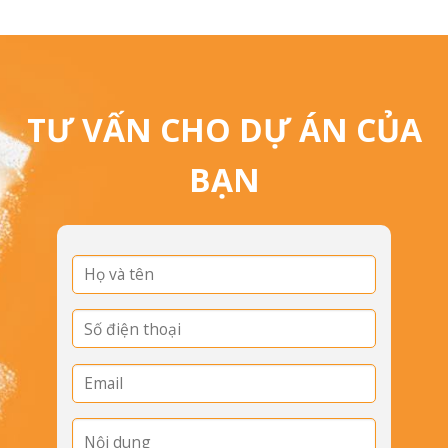
TƯ VẤN CHO DỰ ÁN CỦA
BẠN