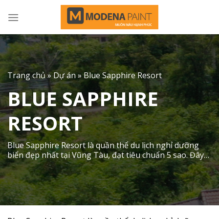
Skip
to
content
Trang chủ
»
Dự án
»
Blue Sapphire Resort
BLUE SAPPHIRE
RESORT
Blue Sapphire Resort là quần thể du lịch nghỉ dưỡng
biển đẹp nhất tại Vũng Tàu, đạt tiêu chuẩn 5 sao. Đây
là khu đô thị biểu trưng của Thành phố Vũng Tàu cho
thế kỷ 21. Một đô thị hiện đại với trung tâm chuyên
ngành lớn của vùng, trung tâm thể thao, đào […]